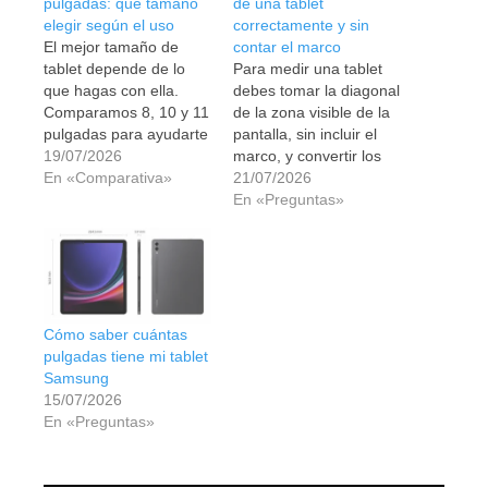
pulgadas: qué tamaño
de una tablet
elegir según el uso
correctamente y sin
El mejor tamaño de
contar el marco
tablet depende de lo
Para medir una tablet
que hagas con ella.
debes tomar la diagonal
Comparamos 8, 10 y 11
de la zona visible de la
pulgadas para ayudarte
pantalla, sin incluir el
a elegir sin pagar de
19/07/2026
marco, y convertir los
más.
En «Comparativa»
centímetros a pulgadas.
21/07/2026
En «Preguntas»
Cómo saber cuántas
pulgadas tiene mi tablet
Samsung
15/07/2026
En «Preguntas»