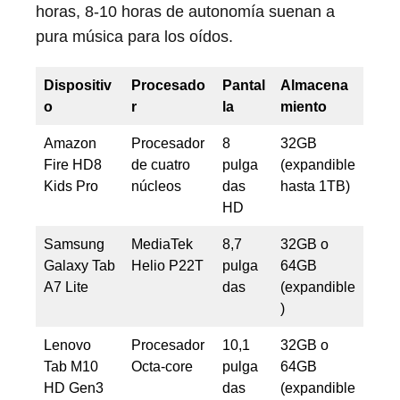
horas, 8-10 horas de autonomía suenan a
pura música para los oídos.
Dispositiv
Procesado
Pantal
Almacena
o
r
la
miento
Amazon
Procesador
8
32GB
Fire HD8
de cuatro
pulga
(expandible
Kids Pro
núcleos
das
hasta 1TB)
HD
Samsung
MediaTek
8,7
32GB o
Galaxy Tab
Helio P22T
pulga
64GB
A7 Lite
das
(expandible
)
Lenovo
Procesador
10,1
32GB o
Tab M10
Octa-core
pulga
64GB
HD Gen3
das
(expandible