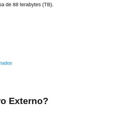
a de 88 terabytes (TB).
onados
ro Externo?