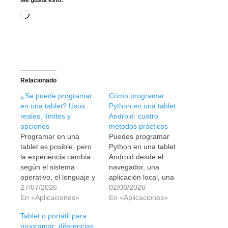
Cargando...
Relacionado
¿Se puede programar
Cómo programar
en una tablet? Usos
Python en una tablet
reales, límites y
Android: cuatro
opciones
métodos prácticos
Programar en una
Puedes programar
tablet es posible, pero
Python en una tablet
la experiencia cambia
Android desde el
según el sistema
navegador, una
operativo, el lenguaje y
aplicación local, una
si trabajas de forma
27/07/2026
terminal o un equipo
02/08/2026
local, web o remota.
En «Aplicaciones»
remoto. Te explicamos
En «Aplicaciones»
cuándo usar cada
Tablet o portátil para
método.
programar: diferencias